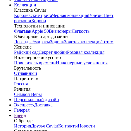
Коллекции
Классика Caviar
Королевские цвета
Чёрная коллекция
Генезис
Цвет
роскоши
Корона
Технологии и инновации
Флагман
Apple 50
Визионеры
Легкость
Ювелирные и арт-дизайны
Легенды
Эмираты
Зодиак
Золотая коллекция
Тотем
Женские
Райский сад
Секрет любви
Розовая коллекция
Инженерное искусство
Повелитель времени
Инженерные усложнения
Брутальность
Отчаянный
Патриотизм
Россия
Религия
Символ Веры
Персональный дизайн
Экспресс-Доставка
Галерея
Бренд
О бренде
История
Друзья Caviar
Контакты
Новости