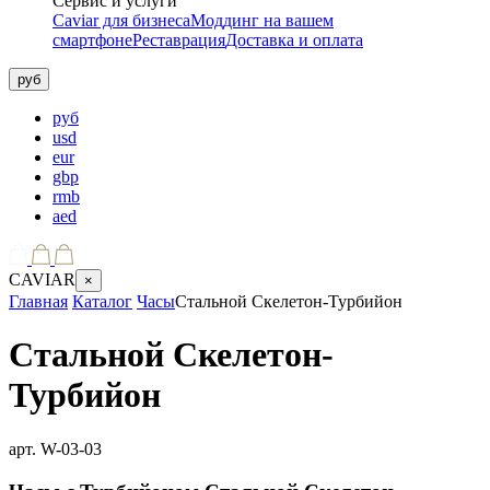
Сервис и услуги
Caviar для бизнеса
Моддинг на вашем
смартфоне
Реставрация
Доставка и оплата
руб
руб
usd
eur
gbp
rmb
aed
CAVIAR
×
Главная
Каталог
Часы
Стальной Скелетон-Турбийон
Стальной Скелетон-
Турбийон
арт.
W-03-03