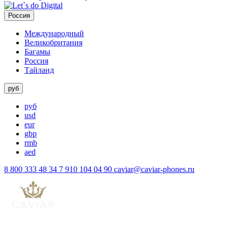
Россия
Международный
Великобритания
Багамы
Россия
Тайланд
руб
руб
usd
eur
gbp
rmb
aed
8 800 333 48 34
7 910 104 04 90
caviar@caviar-phones.ru