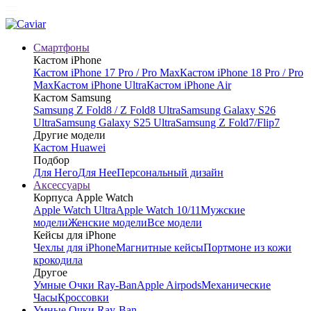
Смартфоны
Кастом iPhone
Кастом iPhone 17 Pro / Pro Max
Кастом iPhone 18 Pro / Pro
Max
Кастом iPhone Ultra
Кастом iPhone Air
Кастом Samsung
Samsung Z Fold8 / Z Fold8 Ultra
Samsung Galaxy S26
Ultra
Samsung Galaxy S25 Ultra
Samsung Z Fold7/Flip7
Другие модели
Кастом Huawei
Подбор
Для Него
Для Нее
Персональный дизайн
Аксессуары
Корпуса Apple Watch
Apple Watch Ultra
Apple Watch 10/11
Мужские
модели
Женские модели
Все модели
Кейсы для iPhone
Чехлы для iPhone
Магнитные кейсы
Портмоне из кожи
крокодила
Другое
Умные Очки Ray-Ban
Apple Airpods
Механические
Часы
Кроссовки
Умные Очки Ray-Ban