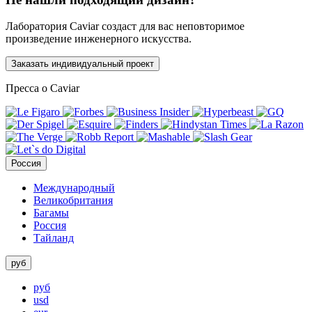
Лаборатория Caviar создаст для вас неповторимое
произведение инженерного искусства.
Заказать индивидуальный проект
Пресса о Caviar
Россия
Международный
Великобритания
Багамы
Россия
Тайланд
руб
руб
usd