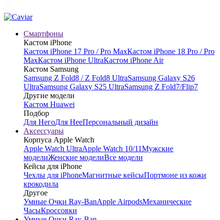
Смартфоны
Кастом iPhone
Кастом iPhone 17 Pro / Pro Max
Кастом iPhone 18 Pro / Pro
Max
Кастом iPhone Ultra
Кастом iPhone Air
Кастом Samsung
Samsung Z Fold8 / Z Fold8 Ultra
Samsung Galaxy S26
Ultra
Samsung Galaxy S25 Ultra
Samsung Z Fold7/Flip7
Другие модели
Кастом Huawei
Подбор
Для Него
Для Нее
Персональный дизайн
Аксессуары
Корпуса Apple Watch
Apple Watch Ultra
Apple Watch 10/11
Мужские
модели
Женские модели
Все модели
Кейсы для iPhone
Чехлы для iPhone
Магнитные кейсы
Портмоне из кожи
крокодила
Другое
Умные Очки Ray-Ban
Apple Airpods
Механические
Часы
Кроссовки
Умные Очки Ray-Ban