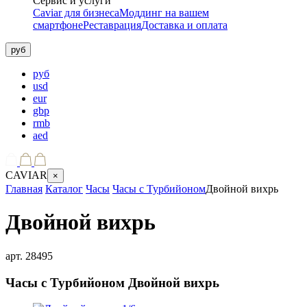
Сервис и услуги
Caviar для бизнеса
Моддинг на вашем
смартфоне
Реставрация
Доставка и оплата
руб
руб
usd
eur
gbp
rmb
aed
CAVIAR
×
Главная
Каталог
Часы
Часы с Турбийоном
Двойной вихрь
Двойной вихрь
арт.
28495
Часы с Турбийоном
Двойной вихрь