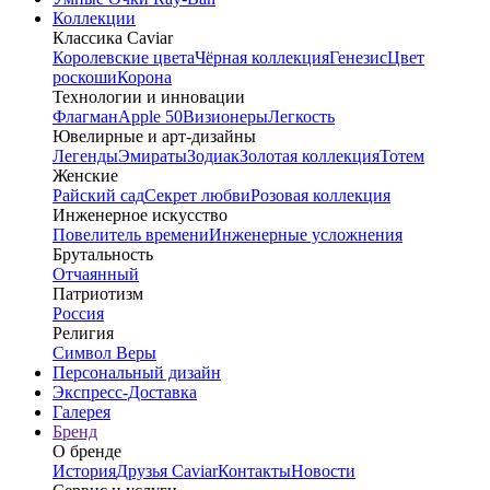
Коллекции
Классика Caviar
Королевские цвета
Чёрная коллекция
Генезис
Цвет
роскоши
Корона
Технологии и инновации
Флагман
Apple 50
Визионеры
Легкость
Ювелирные и арт-дизайны
Легенды
Эмираты
Зодиак
Золотая коллекция
Тотем
Женские
Райский сад
Секрет любви
Розовая коллекция
Инженерное искусство
Повелитель времени
Инженерные усложнения
Брутальность
Отчаянный
Патриотизм
Россия
Религия
Символ Веры
Персональный дизайн
Экспресс-Доставка
Галерея
Бренд
О бренде
История
Друзья Caviar
Контакты
Новости