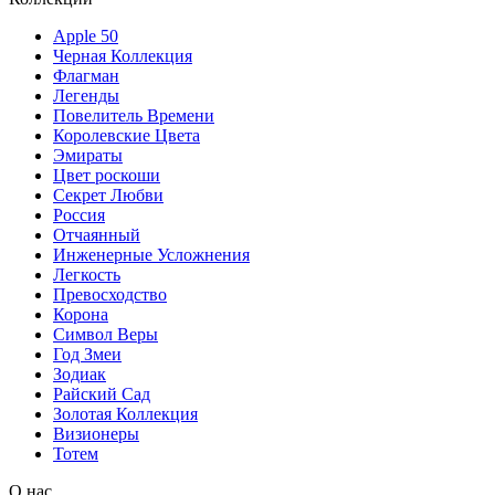
Apple 50
Черная Коллекция
Флагман
Легенды
Повелитель Времени
Королевские Цвета
Эмираты
Цвет роскоши
Секрет Любви
Россия
Отчаянный
Инженерные Усложнения
Легкость
Превосходство
Корона
Символ Веры
Год Змеи
Зодиак
Райский Сад
Золотая Коллекция
Визионеры
Тотем
О нас