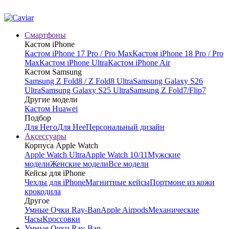
Смартфоны
Кастом iPhone
Кастом iPhone 17 Pro / Pro Max
Кастом iPhone 18 Pro / Pro
Max
Кастом iPhone Ultra
Кастом iPhone Air
Кастом Samsung
Samsung Z Fold8 / Z Fold8 Ultra
Samsung Galaxy S26
Ultra
Samsung Galaxy S25 Ultra
Samsung Z Fold7/Flip7
Другие модели
Кастом Huawei
Подбор
Для Него
Для Нее
Персональный дизайн
Аксессуары
Корпуса Apple Watch
Apple Watch Ultra
Apple Watch 10/11
Мужские
модели
Женские модели
Все модели
Кейсы для iPhone
Чехлы для iPhone
Магнитные кейсы
Портмоне из кожи
крокодила
Другое
Умные Очки Ray-Ban
Apple Airpods
Механические
Часы
Кроссовки
Умные Очки Ray-Ban