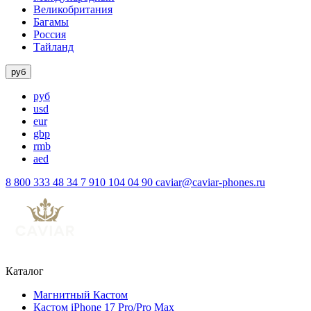
Великобритания
Багамы
Россия
Тайланд
руб
руб
usd
eur
gbp
rmb
aed
8 800 333 48 34
7 910 104 04 90
caviar@caviar-phones.ru
Каталог
Магнитный Кастом
Кастом iPhone 17 Pro/Pro Max