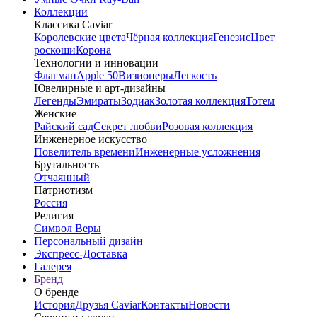
Коллекции
Классика Caviar
Королевские цвета
Чёрная коллекция
Генезис
Цвет
роскоши
Корона
Технологии и инновации
Флагман
Apple 50
Визионеры
Легкость
Ювелирные и арт-дизайны
Легенды
Эмираты
Зодиак
Золотая коллекция
Тотем
Женские
Райский сад
Секрет любви
Розовая коллекция
Инженерное искусство
Повелитель времени
Инженерные усложнения
Брутальность
Отчаянный
Патриотизм
Россия
Религия
Символ Веры
Персональный дизайн
Экспресс-Доставка
Галерея
Бренд
О бренде
История
Друзья Caviar
Контакты
Новости