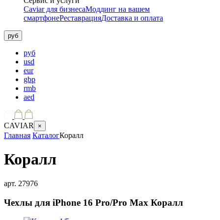
Сервис и услуги
Caviar для бизнеса
Моддинг на вашем
смартфоне
Реставрация
Доставка и оплата
руб
руб
usd
eur
gbp
rmb
aed
CAVIAR
×
Главная
Каталог
Коралл
Коралл
арт.
27976
Чехлы для iPhone 16 Pro/Pro Max
Коралл