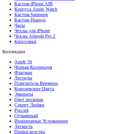
Кастом iPhone AIR
Корпуса Apple Watch
Кастом Samsung
Кастом Huawei
Часы
Чехлы для iPhone
Чехлы Airpods Pro 2
Кроссовки
Коллекции
Apple 50
Черная Коллекция
Флагман
Легенды
Повелитель Времени
Королевские Цвета
Эмираты
Цвет роскоши
Секрет Любви
Россия
Отчаянный
Инженерные Усложнения
Легкость
Превосходство