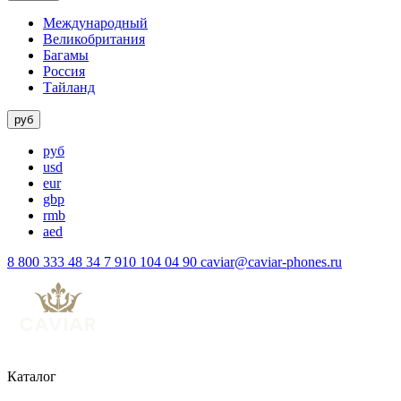
Международный
Великобритания
Багамы
Россия
Тайланд
руб
руб
usd
eur
gbp
rmb
aed
8 800 333 48 34
7 910 104 04 90
caviar@caviar-phones.ru
Каталог