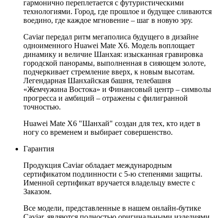
гармонично переплетается с футуристическими
технологиями. Город, где прошлое и будущее сливаются
воедино, где каждое мгновение – шаг в новую эру.
Caviar передал ритм мегаполиса будущего в дизайне
одноименного Huawei Mate X6. Модель воплощает
динамику и величие Шанхая: изысканная гравировка
городской панорамы, выполненная в сияющем золоте,
подчеркивает стремление вверх, к новым высотам.
Легендарная Шанхайская башня, телебашня
«Жемчужина Востока» и Финансовый центр – символы
прогресса и амбиций – отражены с филигранной
точностью.
Huawei Mate X6 "Шанхай" создан для тех, кто идет в
ногу со временем и выбирает совершенство.
Гарантия
Продукция Caviar обладает международным
сертификатом подлинности с 5-ю степенями защиты.
Именной сертификат вручается владельцу вместе с
Заказом.
Все модели, представленные в нашем онлайн-бутике
Caviar, являются полностью оригинальными изделиями,