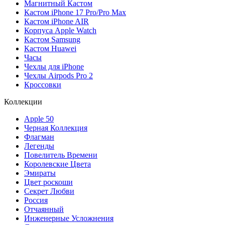
Магнитный Кастом
Кастом iPhone 17 Pro/Pro Max
Кастом iPhone AIR
Корпуса Apple Watch
Кастом Samsung
Кастом Huawei
Часы
Чехлы для iPhone
Чехлы Airpods Pro 2
Кроссовки
Коллекции
Apple 50
Черная Коллекция
Флагман
Легенды
Повелитель Времени
Королевские Цвета
Эмираты
Цвет роскоши
Секрет Любви
Россия
Отчаянный
Инженерные Усложнения