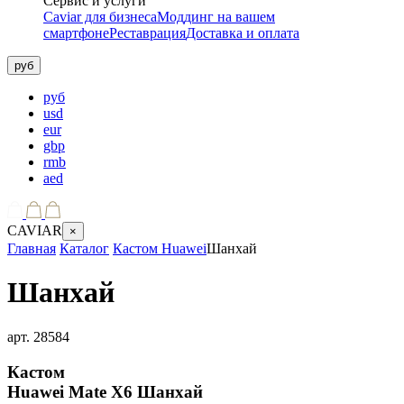
Сервис и услуги
Caviar для бизнеса
Моддинг на вашем
смартфоне
Реставрация
Доставка и оплата
руб
руб
usd
eur
gbp
rmb
aed
CAVIAR
×
Главная
Каталог
Кастом Huawei
Шанхай
Шанхай
арт.
28584
Кастом
Huawei Mate X6
Шанхай