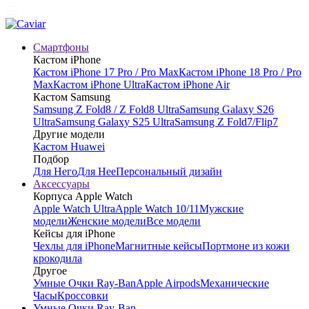
Смартфоны
Кастом iPhone
Кастом iPhone 17 Pro / Pro Max
Кастом iPhone 18 Pro / Pro
Max
Кастом iPhone Ultra
Кастом iPhone Air
Кастом Samsung
Samsung Z Fold8 / Z Fold8 Ultra
Samsung Galaxy S26
Ultra
Samsung Galaxy S25 Ultra
Samsung Z Fold7/Flip7
Другие модели
Кастом Huawei
Подбор
Для Него
Для Нее
Персональный дизайн
Аксессуары
Корпуса Apple Watch
Apple Watch Ultra
Apple Watch 10/11
Мужские
модели
Женские модели
Все модели
Кейсы для iPhone
Чехлы для iPhone
Магнитные кейсы
Портмоне из кожи
крокодила
Другое
Умные Очки Ray-Ban
Apple Airpods
Механические
Часы
Кроссовки
Умные Очки Ray-Ban