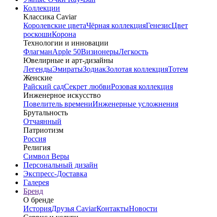
Коллекции
Классика Caviar
Королевские цвета
Чёрная коллекция
Генезис
Цвет
роскоши
Корона
Технологии и инновации
Флагман
Apple 50
Визионеры
Легкость
Ювелирные и арт-дизайны
Легенды
Эмираты
Зодиак
Золотая коллекция
Тотем
Женские
Райский сад
Секрет любви
Розовая коллекция
Инженерное искусство
Повелитель времени
Инженерные усложнения
Брутальность
Отчаянный
Патриотизм
Россия
Религия
Символ Веры
Персональный дизайн
Экспресс-Доставка
Галерея
Бренд
О бренде
История
Друзья Caviar
Контакты
Новости