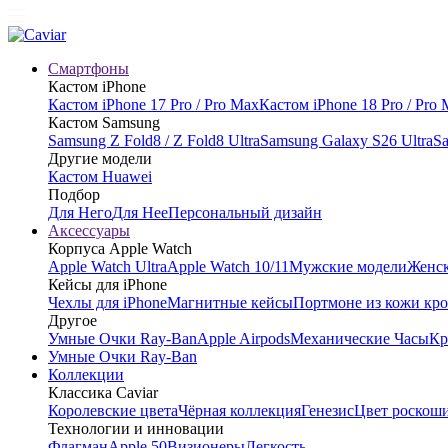
Смартфоны
Кастом iPhone
Кастом iPhone 17 Pro / Pro Max
Кастом iPhone 18 Pro / Pro
Кастом Samsung
Samsung Z Fold8 / Z Fold8 Ultra
Samsung Galaxy S26 Ultra
Sa
Другие модели
Кастом Huawei
Подбор
Для Него
Для Нее
Персональный дизайн
Аксессуары
Корпуса Apple Watch
Apple Watch Ultra
Apple Watch 10/11
Мужские модели
Женск
Кейсы для iPhone
Чехлы для iPhone
Магнитные кейсы
Портмоне из кожи кр
Другое
Умные Очки Ray-Ban
Apple Airpods
Механические Часы
Кр
Умные Очки Ray-Ban
Коллекции
Классика Caviar
Королевские цвета
Чёрная коллекция
Генезис
Цвет роскош
Технологии и инновации
Флагман
Apple 50
Визионеры
Легкость