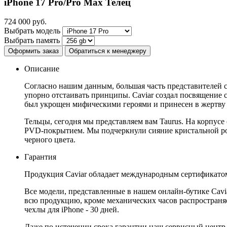
iPhone 17 Pro/Pro Max
Телец
724 000
руб.
Выбрать модель
Выбрать память
Оформить заказ
Обратиться к менеджеру
Описание
Согласно нашим данным, большая часть представителей с
упорно отстаивать принципы. Caviar создал посвящение 
был укрощен мифическими героями и принесен в жертву 
Тельцы, сегодня мы представляем вам Taurus. На корпусе
PVD-покрытием. Мы подчеркнули сияние кристальной рос
черного цвета.
Гарантия
Продукция Caviar обладает международным сертификатом
Все модели, представленные в нашем онлайн-бутике Cav
всю продукцию, кроме механических часов распространяет
чехлы для iPhone - 30 дней.
Даже по истечении срока гарантии наш сервисный центр