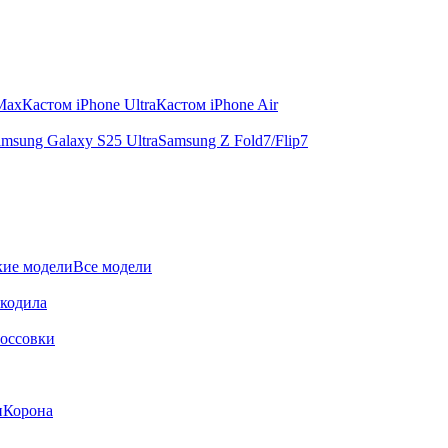
 Max
Кастом iPhone Ultra
Кастом iPhone Air
msung Galaxy S25 Ultra
Samsung Z Fold7/Flip7
ие модели
Все модели
окодила
оссовки
и
Корона