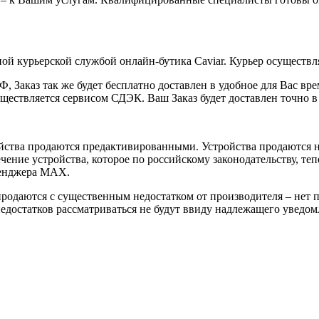
ой курьерской службой онлайн-бутика Caviar. Курьер осуществля
 Заказ так же будет бесплатно доставлен в удобное для Вас время
уществляется сервисом СДЭК. Ваш Заказ будет доставлен точно в
йства продаются предактивированными. Устройства продаются не
ение устройства, которое по российскому законодательству, теп
сенджера MAX.
 продаются с существенным недостатком от производителя – нет
достатков рассматриваться не будут ввиду надлежащего уведомл