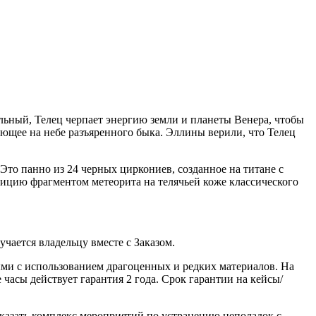
льный, Телец черпает энергию земли и планеты Венера, чтобы
ующее на небе разъяренного быка. Эллины верили, что Телец
Это панно из 24 черных циркониев, созданное на титане с
ицию фрагментом метеорита на телячьей коже классического
ается владельцу вместе с Заказом.
ми с использованием драгоценных и редких материалов. На
часы действует гарантия 2 года. Срок гарантии на кейсы/
казать комплекс мероприятий по устранению неполадок с