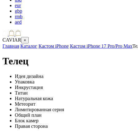
eur
gbp
rmb
aed
CAVIAR
×
Главная
Каталог
Кастом iPhone
Кастом iPhone 17 Pro/Pro Max
Те
Телец
Идея дизайна
Упаковка
Инкрустация
Титан
Натуральная кожа
Метеорит
Лимитированная серия
Общий план
Блок камер
Правая сторона