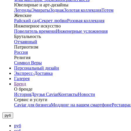
Ювелирные и арт-дизайны
Легенды
Эмираты
Зодиак
Золотая коллекция
Тотем
Женские
Райский сад
Секрет любви
Розовая коллекция
Инженерное искусство
Повелитель времени
Инженерные усложнения
Брутальность
Отчаянный
Патриотизм
Россия
Религия
Символ Веры
Персональный дизайн
Экспресс-Доставка
Галерея
Бренд
О бренде
История
Друзья Caviar
Контакты
Новости
Сервис и услуги
Caviar для бизнеса
Моддинг на вашем смартфоне
Реставра
руб
руб
usd