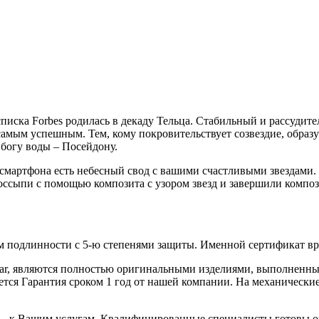
писка Forbes родилась в декаду Тельца. Стабильный и рассудите
самым успешным. Тем, кому покровительствует созвездие, образ
богу воды – Посейдону.
 смартфона есть небесный свод с вашими счастливыми звездами. 
сыпи с помощью композита с узором звезд и завершили композ
 подлинности с 5-ю степенями защиты. Именной сертификат вруч
iar, являются полностью оригинальными изделиями, выполненны
ся Гарантия сроком 1 год от нашей компании. На механические 
 – к Вашим услугам. Квалифицированные специалисты готовы о