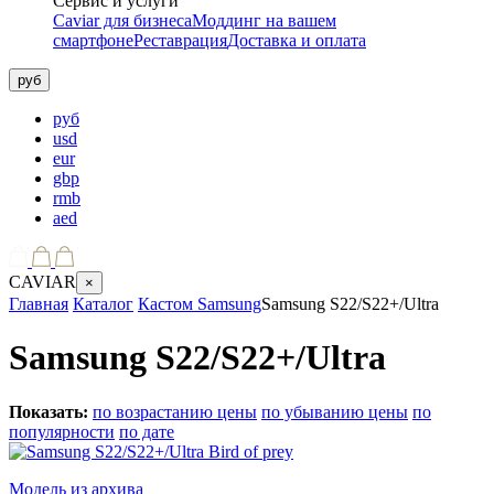
Сервис и услуги
Caviar для бизнеса
Моддинг на вашем
смартфоне
Реставрация
Доставка и оплата
руб
руб
usd
eur
gbp
rmb
aed
CAVIAR
×
Главная
Каталог
Кастом Samsung
Samsung S22/S22+/Ultra
Samsung S22/S22+/Ultra
Показать:
по возрастанию цены
по убыванию цены
по
популярности
по дате
Модель из архива