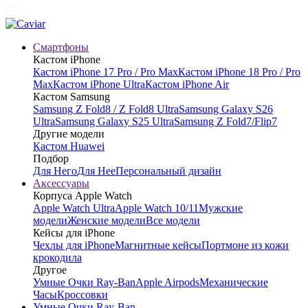
Смартфоны
Кастом iPhone
Кастом iPhone 17 Pro / Pro Max
Кастом iPhone 18 Pro / Pro
Max
Кастом iPhone Ultra
Кастом iPhone Air
Кастом Samsung
Samsung Z Fold8 / Z Fold8 Ultra
Samsung Galaxy S26
Ultra
Samsung Galaxy S25 Ultra
Samsung Z Fold7/Flip7
Другие модели
Кастом Huawei
Подбор
Для Него
Для Нее
Персональный дизайн
Аксессуары
Корпуса Apple Watch
Apple Watch Ultra
Apple Watch 10/11
Мужские
модели
Женские модели
Все модели
Кейсы для iPhone
Чехлы для iPhone
Магнитные кейсы
Портмоне из кожи
крокодила
Другое
Умные Очки Ray-Ban
Apple Airpods
Механические
Часы
Кроссовки
Умные Очки Ray-Ban