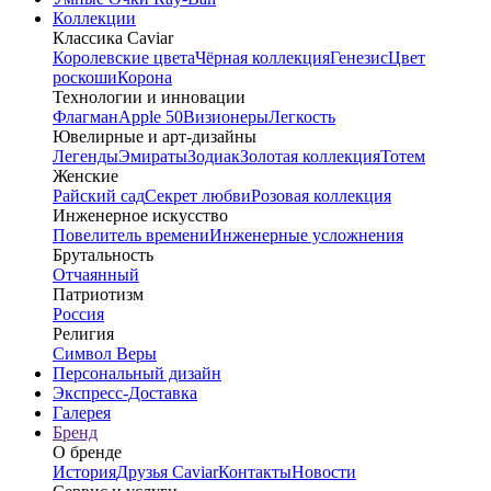
Коллекции
Классика Caviar
Королевские цвета
Чёрная коллекция
Генезис
Цвет
роскоши
Корона
Технологии и инновации
Флагман
Apple 50
Визионеры
Легкость
Ювелирные и арт-дизайны
Легенды
Эмираты
Зодиак
Золотая коллекция
Тотем
Женские
Райский сад
Секрет любви
Розовая коллекция
Инженерное искусство
Повелитель времени
Инженерные усложнения
Брутальность
Отчаянный
Патриотизм
Россия
Религия
Символ Веры
Персональный дизайн
Экспресс-Доставка
Галерея
Бренд
О бренде
История
Друзья Caviar
Контакты
Новости