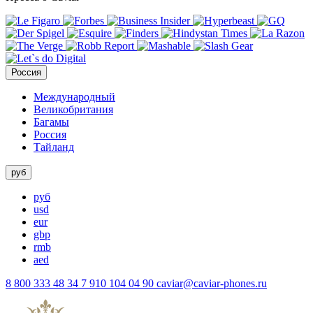
Россия
Международный
Великобритания
Багамы
Россия
Тайланд
руб
руб
usd
eur
gbp
rmb
aed
8 800 333 48 34
7 910 104 04 90
caviar@caviar-phones.ru