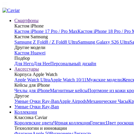
Смартфоны
Кастом iPhone
Кастом iPhone 17 Pro / Pro Max
Кастом iPhone 18 Pro / Pro
Кастом Samsung
Samsung Z Fold8 / Z Fold8 Ultra
Samsung Galaxy S26 Ultra
Sa
Другие модели
Кастом Huawei
Подбор
Для Него
Для Нее
Персональный дизайн
Аксессуары
Корпуса Apple Watch
Apple Watch Ultra
Apple Watch 10/11
Мужские модели
Женск
Кейсы для iPhone
Чехлы для iPhone
Магнитные кейсы
Портмоне из кожи кр
Другое
Умные Очки Ray-Ban
Apple Airpods
Механические Часы
Кр
Умные Очки Ray-Ban
Коллекции
Классика Caviar
Королевские цвета
Чёрная коллекция
Генезис
Цвет роскош
Технологии и инновации
Флагман
Apple 50
Визионеры
Легкость