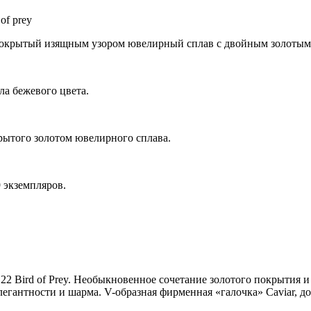
крытый изящным узором ювелирный сплав с двойным золотым по
а бежевого цвета.
рытого золотом ювелирного сплава.
 экземпляров.
 S22 Bird of Prey. Необыкновенное сочетание золотого покрытия
егантности и шарма. V-образная фирменная «галочка» Caviar, до