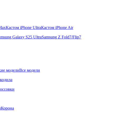
 Max
Кастом iPhone Ultra
Кастом iPhone Air
msung Galaxy S25 Ultra
Samsung Z Fold7/Flip7
ие модели
Все модели
окодила
оссовки
и
Корона