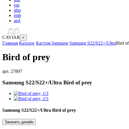
eur
gbp
rmb
aed
CAVIAR
×
Главная
Каталог
Кастом Samsung
Samsung S22/S22+/Ultra
Bird of
Bird of prey
арт.
27897
Samsung S22/S22+/Ultra
Bird of prey
Samsung S22/S22+/Ultra
Bird of prey
Заказать дизайн