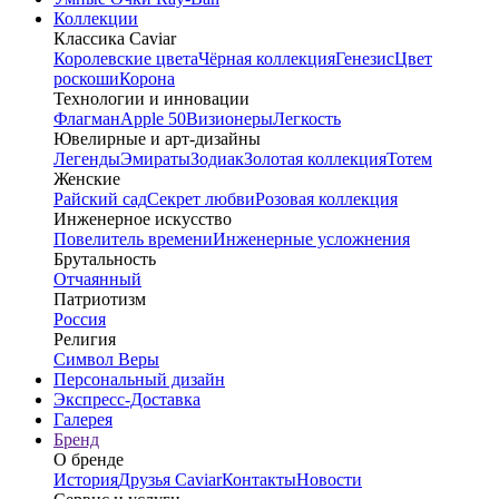
Коллекции
Классика Caviar
Королевские цвета
Чёрная коллекция
Генезис
Цвет
роскоши
Корона
Технологии и инновации
Флагман
Apple 50
Визионеры
Легкость
Ювелирные и арт-дизайны
Легенды
Эмираты
Зодиак
Золотая коллекция
Тотем
Женские
Райский сад
Секрет любви
Розовая коллекция
Инженерное искусство
Повелитель времени
Инженерные усложнения
Брутальность
Отчаянный
Патриотизм
Россия
Религия
Символ Веры
Персональный дизайн
Экспресс-Доставка
Галерея
Бренд
О бренде
История
Друзья Caviar
Контакты
Новости