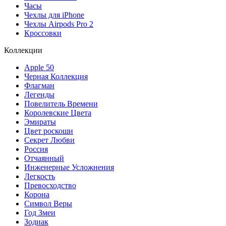
Часы
Чехлы для iPhone
Чехлы Airpods Pro 2
Кроссовки
Коллекции
Apple 50
Черная Коллекция
Флагман
Легенды
Повелитель Времени
Королевские Цвета
Эмираты
Цвет роскоши
Секрет Любви
Россия
Отчаянный
Инженерные Усложнения
Легкость
Превосходство
Корона
Символ Веры
Год Змеи
Зодиак