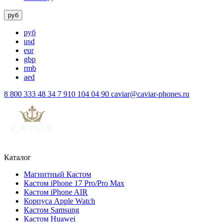
руб
руб
usd
eur
gbp
rmb
aed
8 800 333 48 34
7 910 104 04 90
caviar@caviar-phones.ru
Каталог
Магнитный Кастом
Кастом iPhone 17 Pro/Pro Max
Кастом iPhone AIR
Корпуса Apple Watch
Кастом Samsung
Кастом Huawei