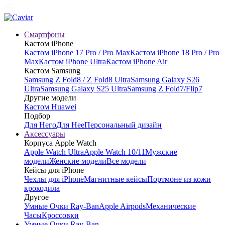
Смартфоны
Кастом iPhone
Кастом iPhone 17 Pro / Pro Max
Кастом iPhone 18 Pro / Pro
Max
Кастом iPhone Ultra
Кастом iPhone Air
Кастом Samsung
Samsung Z Fold8 / Z Fold8 Ultra
Samsung Galaxy S26
Ultra
Samsung Galaxy S25 Ultra
Samsung Z Fold7/Flip7
Другие модели
Кастом Huawei
Подбор
Для Него
Для Нее
Персональный дизайн
Аксессуары
Корпуса Apple Watch
Apple Watch Ultra
Apple Watch 10/11
Мужские
модели
Женские модели
Все модели
Кейсы для iPhone
Чехлы для iPhone
Магнитные кейсы
Портмоне из кожи
крокодила
Другое
Умные Очки Ray-Ban
Apple Airpods
Механические
Часы
Кроссовки
Умные Очки Ray-Ban