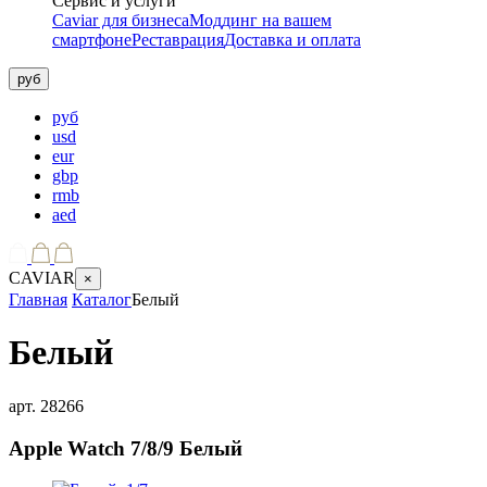
Сервис и услуги
Caviar для бизнеса
Моддинг на вашем
смартфоне
Реставрация
Доставка и оплата
руб
руб
usd
eur
gbp
rmb
aed
CAVIAR
×
Главная
Каталог
Белый
Белый
арт.
28266
Apple Watch 7/8/9
Белый