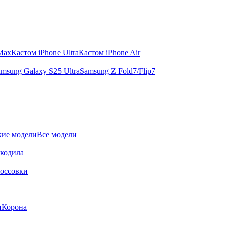
 Max
Кастом iPhone Ultra
Кастом iPhone Air
msung Galaxy S25 Ultra
Samsung Z Fold7/Flip7
ие модели
Все модели
окодила
оссовки
и
Корона