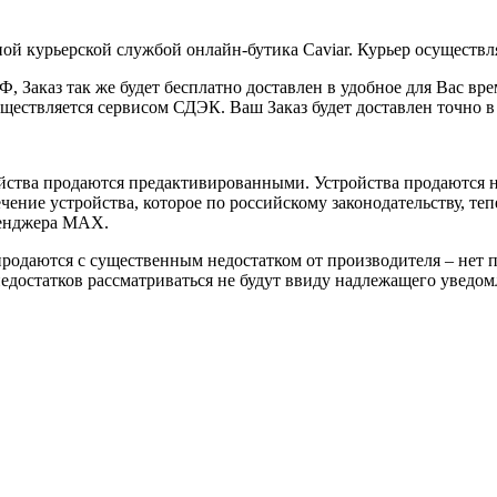
ой курьерской службой онлайн-бутика Caviar. Курьер осуществля
 Заказ так же будет бесплатно доставлен в удобное для Вас время
уществляется сервисом СДЭК. Ваш Заказ будет доставлен точно в
йства продаются предактивированными. Устройства продаются не
ение устройства, которое по российскому законодательству, теп
сенджера MAX.
 продаются с существенным недостатком от производителя – нет
достатков рассматриваться не будут ввиду надлежащего уведомл