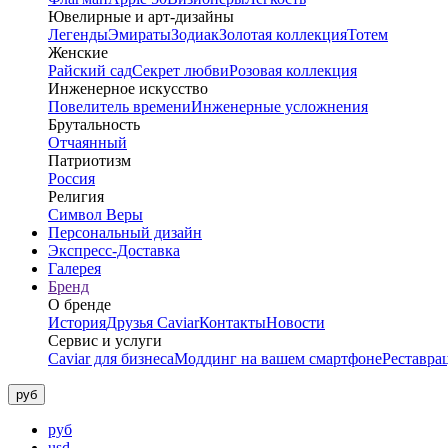
Ювелирные и арт-дизайны
Легенды
Эмираты
Зодиак
Золотая коллекция
Тотем
Женские
Райский сад
Секрет любви
Розовая коллекция
Инженерное искусство
Повелитель времени
Инженерные усложнения
Брутальность
Отчаянный
Патриотизм
Россия
Религия
Символ Веры
Персональный дизайн
Экспресс-Доставка
Галерея
Бренд
О бренде
История
Друзья Caviar
Контакты
Новости
Сервис и услуги
Caviar для бизнеса
Моддинг на вашем смартфоне
Реставра
руб
руб
usd