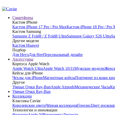
Смартфоны
Кастом iPhone
Кастом iPhone 17 Pro / Pro Max
Кастом iPhone 18 Pro / Pro
Кастом Samsung
Samsung Z Fold8 / Z Fold8 Ultra
Samsung Galaxy S26 Ultra
Sa
Другие модели
Кастом Huawei
Подбор
Для Него
Для Нее
Персональный дизайн
Аксессуары
Корпуса Apple Watch
Apple Watch Ultra
Apple Watch 10/11
Мужские модели
Женск
Кейсы для iPhone
Чехлы для iPhone
Магнитные кейсы
Портмоне из кожи кр
Другое
Умные Очки Ray-Ban
Apple Airpods
Механические Часы
Кр
Умные Очки Ray-Ban
Коллекции
Классика Caviar
Королевские цвета
Чёрная коллекция
Генезис
Цвет роскош
Технологии и инновации
Флагман
Apple 50
Визионеры
Легкость