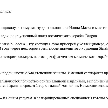
дпись.
о индивидуальному заказу для поклонника Илона Маска и миссии
r вдохновил успешный полет космического корабля Dragon.
tarship SpaceX. Эту частицу Caviar приобрел у коллекционера, 
 года, через некоторое время после знаменитого крушения Starshi
ю истории, овладеть настоящим фрагментом космического корабля
 подлинности с 5-ю степенями защиты. Именной сертификат вруч
iar, являются полностью оригинальными изделиями, выполненны
ся Гарантия сроком 1 год от нашей компании. На механические 
 – к Вашим услугам. Квалифицированные специалисты готовы о