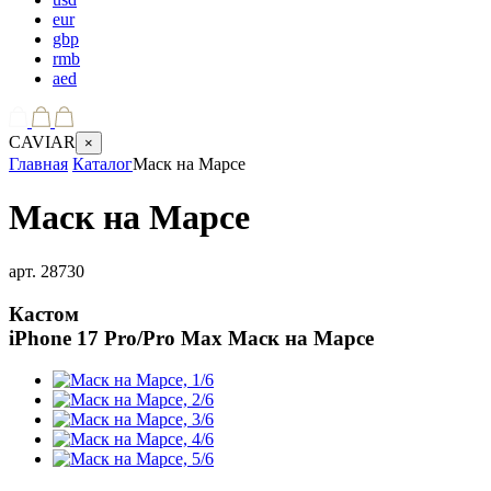
eur
gbp
rmb
aed
CAVIAR
×
Главная
Каталог
Маск на Марсе
Маск на Марсе
арт.
28730
Кастом
iPhone 17 Pro/Pro Max
Маск на Марсе