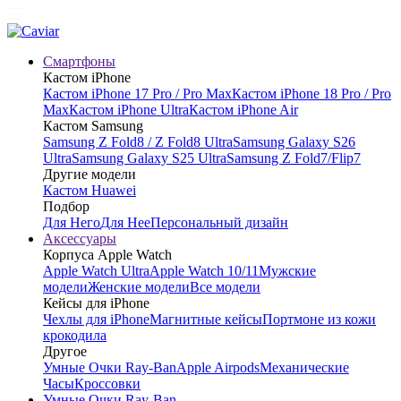
Смартфоны
Кастом iPhone
Кастом iPhone 17 Pro / Pro Max
Кастом iPhone 18 Pro / Pro
Max
Кастом iPhone Ultra
Кастом iPhone Air
Кастом Samsung
Samsung Z Fold8 / Z Fold8 Ultra
Samsung Galaxy S26
Ultra
Samsung Galaxy S25 Ultra
Samsung Z Fold7/Flip7
Другие модели
Кастом Huawei
Подбор
Для Него
Для Нее
Персональный дизайн
Аксессуары
Корпуса Apple Watch
Apple Watch Ultra
Apple Watch 10/11
Мужские
модели
Женские модели
Все модели
Кейсы для iPhone
Чехлы для iPhone
Магнитные кейсы
Портмоне из кожи
крокодила
Другое
Умные Очки Ray-Ban
Apple Airpods
Механические
Часы
Кроссовки
Умные Очки Ray-Ban