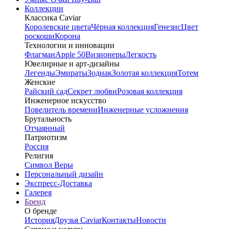
Коллекции
Классика Caviar
Королевские цвета
Чёрная коллекция
Генезис
Цвет
роскоши
Корона
Технологии и инновации
Флагман
Apple 50
Визионеры
Легкость
Ювелирные и арт-дизайны
Легенды
Эмираты
Зодиак
Золотая коллекция
Тотем
Женские
Райский сад
Секрет любви
Розовая коллекция
Инженерное искусство
Повелитель времени
Инженерные усложнения
Брутальность
Отчаянный
Патриотизм
Россия
Религия
Символ Веры
Персональный дизайн
Экспресс-Доставка
Галерея
Бренд
О бренде
История
Друзья Caviar
Контакты
Новости