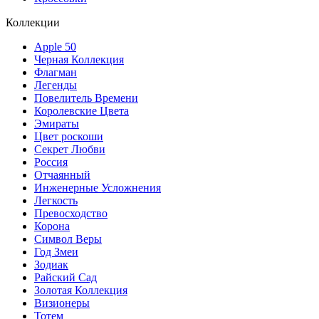
Коллекции
Apple 50
Черная Коллекция
Флагман
Легенды
Повелитель Времени
Королевские Цвета
Эмираты
Цвет роскоши
Секрет Любви
Россия
Отчаянный
Инженерные Усложнения
Легкость
Превосходство
Корона
Символ Веры
Год Змеи
Зодиак
Райский Сад
Золотая Коллекция
Визионеры
Тотем