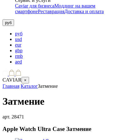
Сервис и услуги
Caviar для бизнеса
Моддинг на вашем
смартфоне
Реставрация
Доставка и оплата
руб
руб
usd
eur
gbp
rmb
aed
CAVIAR
×
Главная
Каталог
Затмение
Затмение
арт.
28471
Apple Watch Ultra Case
Затмение