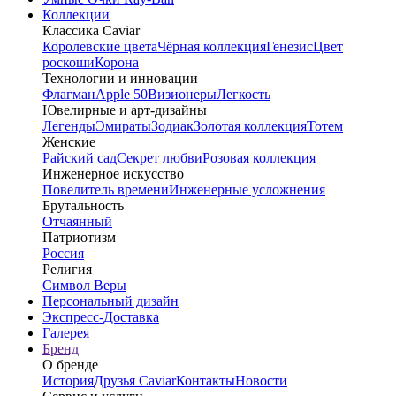
Коллекции
Классика Caviar
Королевские цвета
Чёрная коллекция
Генезис
Цвет
роскоши
Корона
Технологии и инновации
Флагман
Apple 50
Визионеры
Легкость
Ювелирные и арт-дизайны
Легенды
Эмираты
Зодиак
Золотая коллекция
Тотем
Женские
Райский сад
Секрет любви
Розовая коллекция
Инженерное искусство
Повелитель времени
Инженерные усложнения
Брутальность
Отчаянный
Патриотизм
Россия
Религия
Символ Веры
Персональный дизайн
Экспресс-Доставка
Галерея
Бренд
О бренде
История
Друзья Caviar
Контакты
Новости