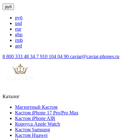
руб
руб
usd
eur
gbp
rmb
aed
8 800 333 48 34
7 910 104 04 90
caviar@caviar-phones.ru
Каталог
Магнитный Кастом
Кастом iPhone 17 Pro/Pro Max
Кастом iPhone AIR
Корпуса Apple Watch
Кастом Samsung
Кастом Huawei