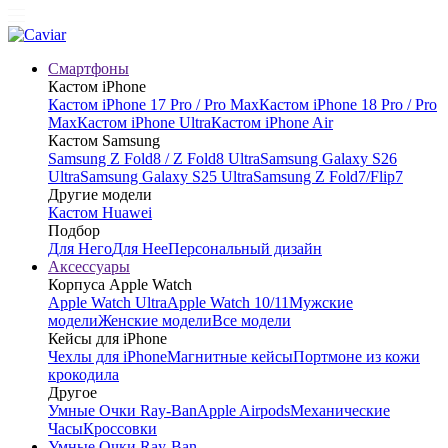
Смартфоны
Кастом iPhone
Кастом iPhone 17 Pro / Pro Max
Кастом iPhone 18 Pro / Pro
Max
Кастом iPhone Ultra
Кастом iPhone Air
Кастом Samsung
Samsung Z Fold8 / Z Fold8 Ultra
Samsung Galaxy S26
Ultra
Samsung Galaxy S25 Ultra
Samsung Z Fold7/Flip7
Другие модели
Кастом Huawei
Подбор
Для Него
Для Нее
Персональный дизайн
Аксессуары
Корпуса Apple Watch
Apple Watch Ultra
Apple Watch 10/11
Мужские
модели
Женские модели
Все модели
Кейсы для iPhone
Чехлы для iPhone
Магнитные кейсы
Портмоне из кожи
крокодила
Другое
Умные Очки Ray-Ban
Apple Airpods
Механические
Часы
Кроссовки
Умные Очки Ray-Ban