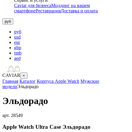
Сервис и услуги
Caviar для бизнеса
Моддинг на вашем
смартфоне
Реставрация
Доставка и оплата
руб
руб
usd
eur
gbp
rmb
aed
CAVIAR
×
Главная
Каталог
Корпуса Apple Watch
Мужские
модели
Эльдорадо
Эльдорадо
арт.
28549
Apple Watch Ultra Case
Эльдорадо