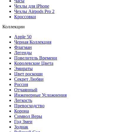
Часы
Чехлы для iPhone
Чехлы Airpods Pro 2
Кроссовки
Коллекции
Apple 50
Черная Коллекция
Флагман
Легенды
Повелитель Времени
Королевские Цвета
Эмираты
Цвет роскоши
Секрет Любви
Россия
Отчаянный
Инженерные Усложнения
Легкость
Превосходство
Корона
Символ Веры
Год Змеи
Зодиак