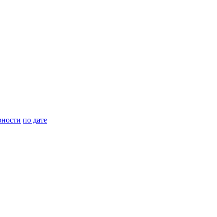
рности
по дате