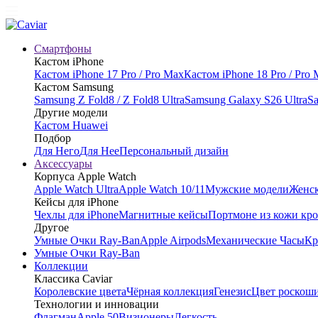
Смартфоны
Кастом iPhone
Кастом iPhone 17 Pro / Pro Max
Кастом iPhone 18 Pro / Pro
Кастом Samsung
Samsung Z Fold8 / Z Fold8 Ultra
Samsung Galaxy S26 Ultra
Sa
Другие модели
Кастом Huawei
Подбор
Для Него
Для Нее
Персональный дизайн
Аксессуары
Корпуса Apple Watch
Apple Watch Ultra
Apple Watch 10/11
Мужские модели
Женск
Кейсы для iPhone
Чехлы для iPhone
Магнитные кейсы
Портмоне из кожи кр
Другое
Умные Очки Ray-Ban
Apple Airpods
Механические Часы
Кр
Умные Очки Ray-Ban
Коллекции
Классика Caviar
Королевские цвета
Чёрная коллекция
Генезис
Цвет роскош
Технологии и инновации
Флагман
Apple 50
Визионеры
Легкость