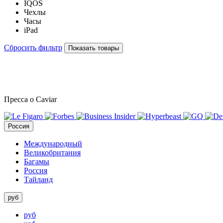
IQOS
Чехлы
Часы
iPad
Сбросить фильтр
Показать товары
Пресса о Caviar
Россия
Международный
Великобритания
Багамы
Россия
Тайланд
руб
руб