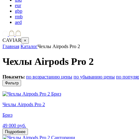
eur
gbp
rmb
aed
CAVIAR
×
Главная
Каталог
Чехлы Airpods Pro 2
Чехлы Airpods Pro 2
Показать:
по возрастанию цены
по убыванию цены
по популя
Фильтр
Чехлы Airpods Pro 2
Бриз
49 000 руб.
Подробнее