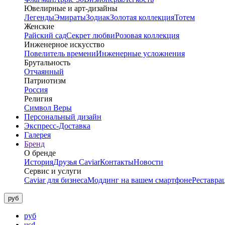
Ювелирные и арт-дизайны
Легенды
Эмираты
Зодиак
Золотая коллекция
Тотем
Женские
Райский сад
Секрет любви
Розовая коллекция
Инженерное искусство
Повелитель времени
Инженерные усложнения
Брутальность
Отчаянный
Патриотизм
Россия
Религия
Символ Веры
Персональный дизайн
Экспресс-Доставка
Галерея
Бренд
О бренде
История
Друзья Caviar
Контакты
Новости
Сервис и услуги
Caviar для бизнеса
Моддинг на вашем смартфоне
Реставра
руб
руб
usd