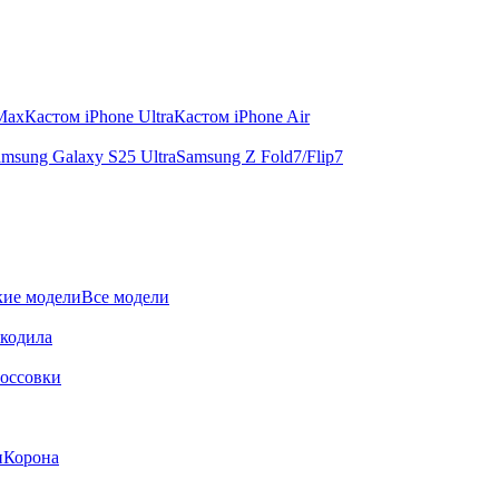
 Max
Кастом iPhone Ultra
Кастом iPhone Air
msung Galaxy S25 Ultra
Samsung Z Fold7/Flip7
ие модели
Все модели
окодила
оссовки
и
Корона