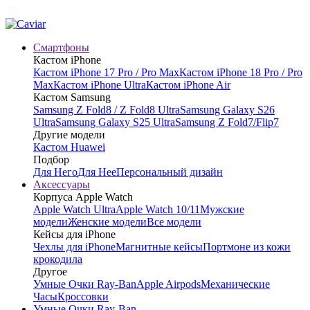
Смартфоны
Кастом iPhone
Кастом iPhone 17 Pro / Pro Max
Кастом iPhone 18 Pro / Pro
Max
Кастом iPhone Ultra
Кастом iPhone Air
Кастом Samsung
Samsung Z Fold8 / Z Fold8 Ultra
Samsung Galaxy S26
Ultra
Samsung Galaxy S25 Ultra
Samsung Z Fold7/Flip7
Другие модели
Кастом Huawei
Подбор
Для Него
Для Нее
Персональный дизайн
Аксессуары
Корпуса Apple Watch
Apple Watch Ultra
Apple Watch 10/11
Мужские
модели
Женские модели
Все модели
Кейсы для iPhone
Чехлы для iPhone
Магнитные кейсы
Портмоне из кожи
крокодила
Другое
Умные Очки Ray-Ban
Apple Airpods
Механические
Часы
Кроссовки
Умные Очки Ray-Ban