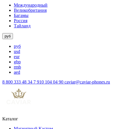
Международный
Великобритания
Багамы
Россия
Тайланд
руб
руб
usd
eur
gbp
rmb
aed
8 800 333 48 34
7 910 104 04 90
caviar@caviar-phones.ru
Каталог
Магнитный Кастом