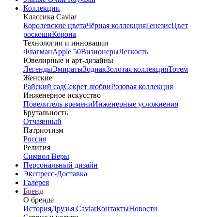
Коллекции
Классика Caviar
Королевские цвета
Чёрная коллекция
Генезис
Цвет
роскоши
Корона
Технологии и инновации
Флагман
Apple 50
Визионеры
Легкость
Ювелирные и арт-дизайны
Легенды
Эмираты
Зодиак
Золотая коллекция
Тотем
Женские
Райский сад
Секрет любви
Розовая коллекция
Инженерное искусство
Повелитель времени
Инженерные усложнения
Брутальность
Отчаянный
Патриотизм
Россия
Религия
Символ Веры
Персональный дизайн
Экспресс-Доставка
Галерея
Бренд
О бренде
История
Друзья Caviar
Контакты
Новости