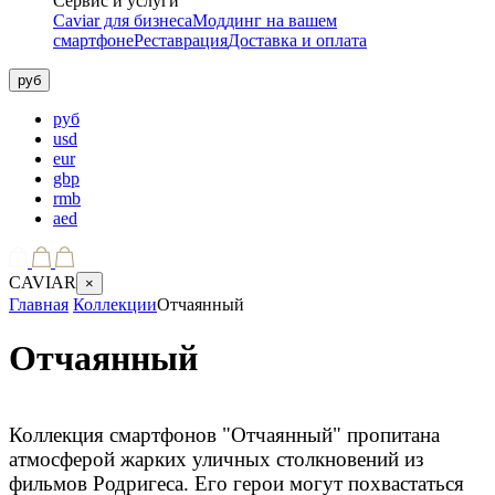
Сервис и услуги
Caviar для бизнеса
Моддинг на вашем
смартфоне
Реставрация
Доставка и оплата
руб
руб
usd
eur
gbp
rmb
aed
CAVIAR
×
Главная
Коллекции
Отчаянный
Отчаянный
Коллекция смартфонов "Отчаянный" пропитана
атмосферой жарких уличных столкновений из
фильмов Родригеса. Его герои могут похвастаться