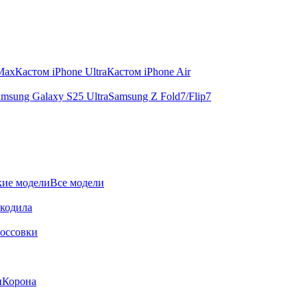
 Max
Кастом iPhone Ultra
Кастом iPhone Air
msung Galaxy S25 Ultra
Samsung Z Fold7/Flip7
ие модели
Все модели
окодила
оссовки
и
Корона