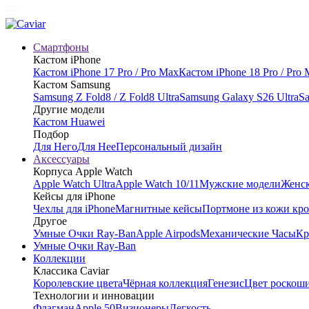
Смартфоны
Кастом iPhone
Кастом iPhone 17 Pro / Pro Max
Кастом iPhone 18 Pro / Pro
Кастом Samsung
Samsung Z Fold8 / Z Fold8 Ultra
Samsung Galaxy S26 Ultra
Sa
Другие модели
Кастом Huawei
Подбор
Для Него
Для Нее
Персональный дизайн
Аксессуары
Корпуса Apple Watch
Apple Watch Ultra
Apple Watch 10/11
Мужские модели
Женск
Кейсы для iPhone
Чехлы для iPhone
Магнитные кейсы
Портмоне из кожи кр
Другое
Умные Очки Ray-Ban
Apple Airpods
Механические Часы
Кр
Умные Очки Ray-Ban
Коллекции
Классика Caviar
Королевские цвета
Чёрная коллекция
Генезис
Цвет роскош
Технологии и инновации
Флагман
Apple 50
Визионеры
Легкость