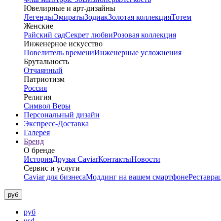
Ювелирные и арт-дизайны
Легенды
Эмираты
Зодиак
Золотая коллекция
Тотем
Женские
Райский сад
Секрет любви
Розовая коллекция
Инженерное искусство
Повелитель времени
Инженерные усложнения
Брутальность
Отчаянный
Патриотизм
Россия
Религия
Символ Веры
Персональный дизайн
Экспресс-Доставка
Галерея
Бренд
О бренде
История
Друзья Caviar
Контакты
Новости
Сервис и услуги
Caviar для бизнеса
Моддинг на вашем смартфоне
Реставра
руб
руб
usd